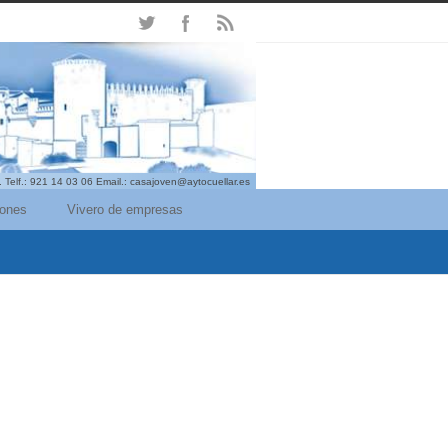
. Telf.: 921 14 03 06 Email.: casajoven@aytocuellar.es
iones
Vivero de empresas