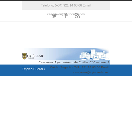
Teléfono: (+34) 921 14 03 06 Email:
casajoven@aytocuellar.es
Casajoven. Ayuntamiento de Cuéllar. C/ Carchena 9.
Cuéllar(Segovia). Telf.: 921 14 03 06 Email.:
Empleo Cuellar
/
casajoven@aytocuellar.es