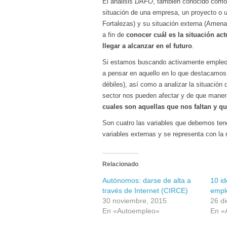
El análisis
DAFO
, también conocido como
situación de una empresa, un proyecto o un
Fortalezas) y su situación externa (Amena
a fin de
conocer cuál es la situación ac
llegar a alcanzar en el futuro
.
Si estamos buscando activamente empleo
a pensar en aquello en lo que destacamos 
débiles), así como a analizar la situación
sector nos pueden afectar y de que maner
cuales son aquellas que nos faltan y q
Son cuatro las variables que debemos tener
variables externas y se representa con la 
Relacionado
Autónomos: darse de alta a
10 i
través de Internet (CIRCE)
empl
30 noviembre, 2015
26 d
En «Autoempleo»
En «