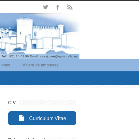
. Telf.: 921 14 03 06 Email.: casajoven@aytocuellar.es
iones
Vivero de empresas
C.V.
Curriculum Vitae