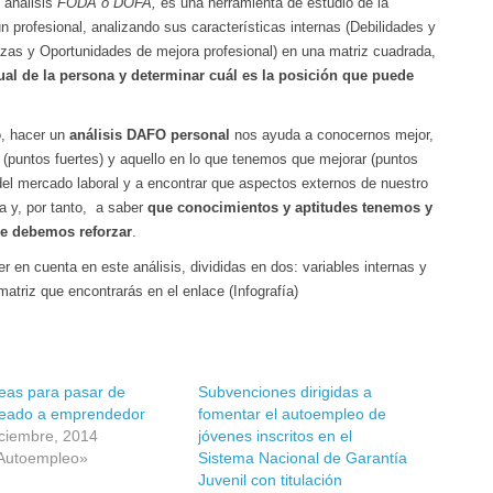
 análisis
FODA o DOFA,
es una herramienta de estudio de la
 profesional, analizando sus características internas (Debilidades y
zas y Oportunidades de mejora profesional) en una matriz cuadrada,
tual de la persona y determinar cuál es la posición que puede
, hacer un
análisis DAFO personal
nos ayuda a conocernos mejor,
(puntos fuertes) y aquello en lo que tenemos que mejorar (puntos
 del mercado laboral y a encontrar que aspectos externos de nuestro
a y, por tanto, a saber
que conocimientos y aptitudes tenemos y
ue debemos reforzar
.
 en cuenta en este análisis, divididas en dos: variables internas y
matriz que encontrarás en el enlace (Infografía)
deas para pasar de
Subvenciones dirigidas a
eado a emprendedor
fomentar el autoempleo de
iciembre, 2014
jóvenes inscritos en el
Autoempleo»
Sistema Nacional de Garantía
Juvenil con titulación