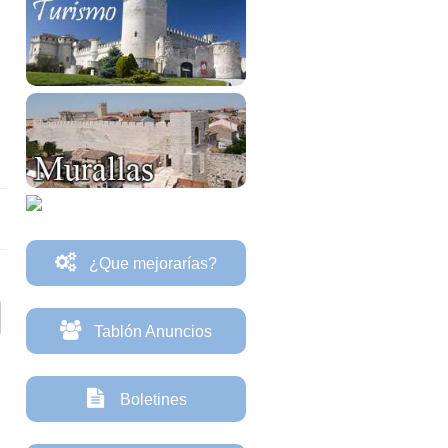
¿Que mejorarías?
Tablón Anuncios
Boletines