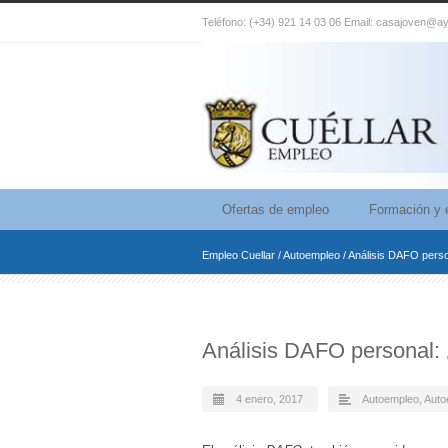
Teléfono: (+34) 921 14 03 06 Email: casajoven@ay
Ofertas de empleo
Formación y 
Empleo Cuellar
/
Autoempleo
/
Análisis DAFO perso
Análisis DAFO personal:
4 enero, 2017
Autoempleo
,
Auto