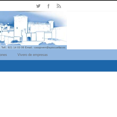
. Telf.: 921 14 03 06 Email.: casajoven@aytocuellar.es
iones
Vivero de empresas