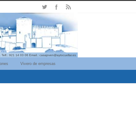
. Telf.: 921 14 03 06 Email.: casajoven@aytocuellar.es
iones
Vivero de empresas