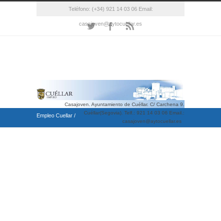
Teléfono: (+34) 921 14 03 06 Email:
casajoven@aytocuellar.es
Casajoven. Ayuntamiento de Cuéllar. C/ Carchena 9.
Cuéllar(Segovia). Telf.: 921 14 03 06 Email.:
Empleo Cuellar
/
casajoven@aytocuellar.es