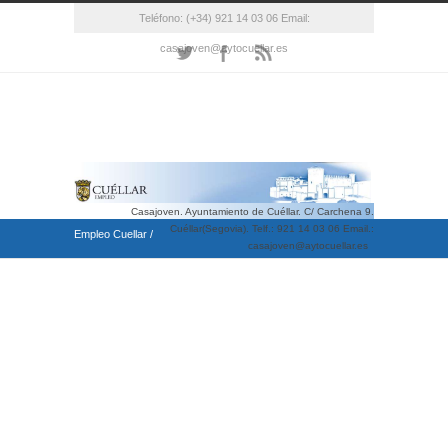
Teléfono: (+34) 921 14 03 06 Email:
casajoven@aytocuellar.es
Casajoven. Ayuntamiento de Cuéllar. C/ Carchena 9.
Cuéllar(Segovia). Telf.: 921 14 03 06 Email.:
Empleo Cuellar
/
casajoven@aytocuellar.es