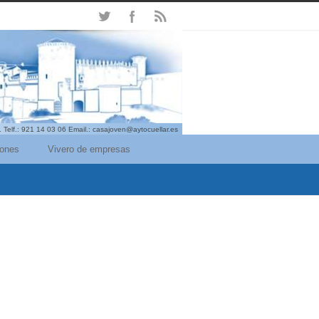
. Telf.: 921 14 03 06 Email.: casajoven@aytocuellar.es
iones
Vivero de empresas