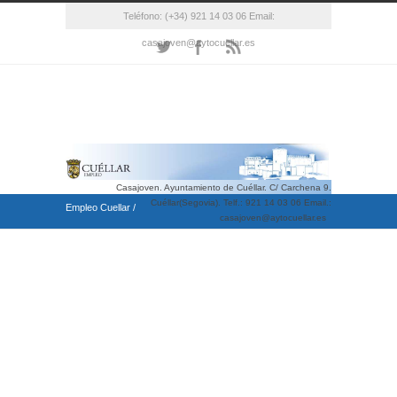
Teléfono: (+34) 921 14 03 06 Email:
casajoven@aytocuellar.es
Casajoven. Ayuntamiento de Cuéllar. C/ Carchena 9.
Cuéllar(Segovia). Telf.: 921 14 03 06 Email.:
Empleo Cuellar
/
casajoven@aytocuellar.es