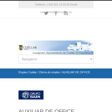
Teléfono: (+34) 921 14 03 06 Email:
casajoven@aytocuellar.es
Casajoven. Ayuntamiento de Cuéllar. C/ Carchena 9.
Cuéllar(Segovia). Telf.: 921 14 03 06 Email.:
casajoven@aytocuellar.es
Empleo Cuellar
/
Oferta de empleo
/
AUXILIAR DE OFFICE
AUXILIAR DE OFFICE