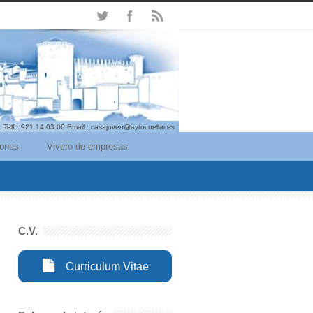
. Telf.: 921 14 03 06 Email.: casajoven@aytocuellar.es
iones
Vivero de empresas
C.V.
Curriculum Vitae