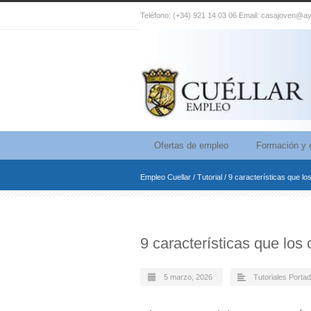
Teléfono: (+34) 921 14 03 06 Email: casajoven@ay
Ofertas de empleo
Formación y 
Empleo Cuellar
/
Tutorial
/
9 características que l
9 características que lo
5 marzo, 2026
Tutoriales Porta