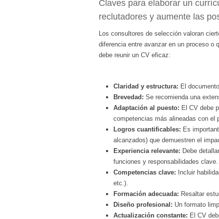
Claves para elaborar un curríc
reclutadores y aumente las pos
Los consultores de selección valoran cie
diferencia entre avanzar en un proceso o 
debe reunir un CV eficaz:
Claridad y estructura:
El documento d
Brevedad:
Se recomienda una extensi
Adaptación al puesto:
El CV debe pe
competencias más alineadas con el 
Logros cuantificables:
Es importante
alcanzados) que demuestren el impac
Experiencia relevante:
Debe detallar
funciones y responsabilidades clave.
Competencias clave:
Incluir habilid
etc.).
Formación adecuada:
Resaltar estu
Diseño profesional:
Un formato limpi
Actualización constante:
El CV debe