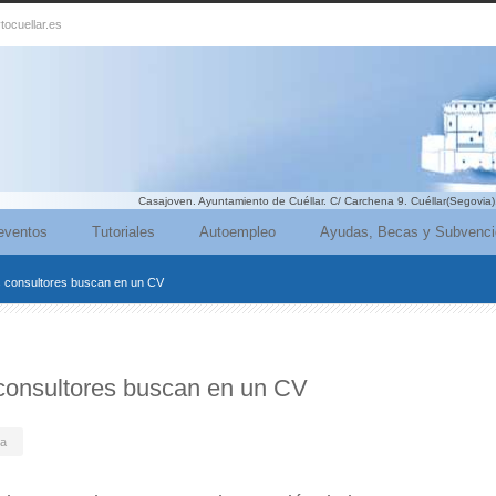
tocuellar.es
Casajoven. Ayuntamiento de Cuéllar. C/ Carchena 9. Cuéllar(Segovia)
eventos
Tutoriales
Autoempleo
Ayudas, Becas y Subvenc
os consultores buscan en un CV
s consultores buscan en un CV
da