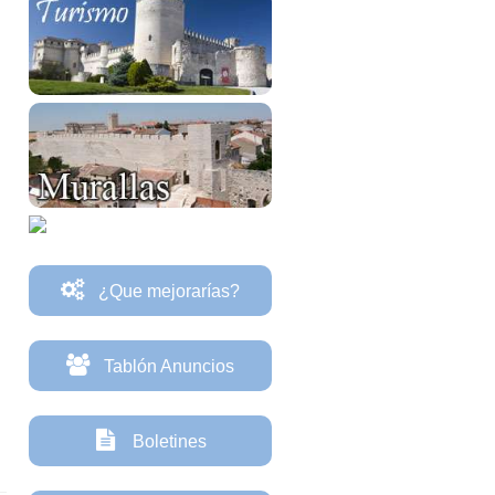
¿Que mejorarías?
Tablón Anuncios
Boletines