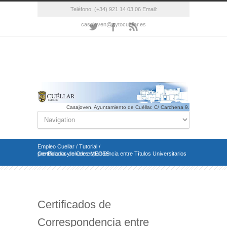
Teléfono: (+34) 921 14 03 06 Email:
casajoven@aytocuellar.es
Casajoven. Ayuntamiento de Cuéllar. C/ Carchena 9.
Cuéllar(Segovia). Telf.: 921 14 03 06 Email.:
casajoven@aytocuellar.es
Empleo Cuellar
/
Tutorial
/
Certificados de Correspondencia entre Títulos Universitarios pre-Bolonia y niveles MECES
Certificados de
Correspondencia entre