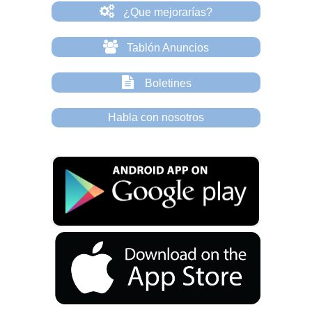
¿Que mejorarías?
Tablón Anuncios
Boletines
Habla con nosotros