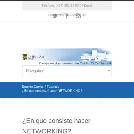
Teléfono: (+34) 921 14 03 06 Email:
casajoven@aytocuellar.es
Casajoven. Ayuntamiento de Cuéllar. C/ Carchena 9.
Cuéllar(Segovia). Telf.: 921 14 03 06 Email.:
casajoven@aytocuellar.es
Empleo Cuellar
/
Tutorial
/
¿En que consiste hacer NETWORKING?
¿En que consiste hacer
NETWORKING?