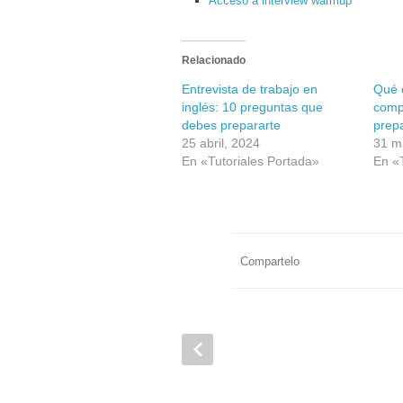
Acceso a interview warmup
Relacionado
Entrevista de trabajo en
Qué e
inglés: 10 preguntas que
comp
debes prepararte
prep
25 abril, 2024
31 m
En «Tutoriales Portada»
En «
Compartelo