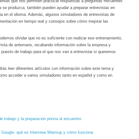
entas que nos permiten practicar respuestas a preguntas frecuentes
ta se produzca, también pueden ayudar a preparar entrevistas en
ia en el idioma. Además, algunos simuladores de entrevistas de
alimentación en tiempo real y consejos sobre cómo mejorar las
odemos olvidar que no es suficiente con realizar ese entrenamiento,
evista de antemano, recabando información sobre la empresa y
 puesto de trabajo para el que nos van a entrevistar si queremos
drás leer diferentes artículos con información sobre este tema y
 como acceder a varios simuladores tanto en español y como en
de trabajo y la preparación previa al encuentro
de Google: qué es Interview Warmup y cómo funciona