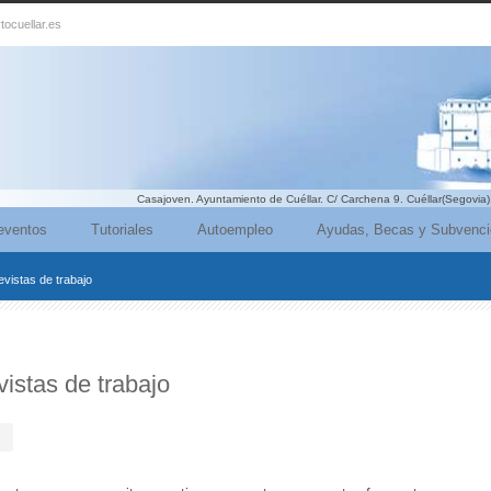
tocuellar.es
Casajoven. Ayuntamiento de Cuéllar. C/ Carchena 9. Cuéllar(Segovia)
eventos
Tutoriales
Autoempleo
Ayudas, Becas y Subvenc
vistas de trabajo
istas de trabajo