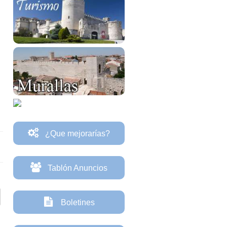
¿Que mejorarías?
Tablón Anuncios
Boletines