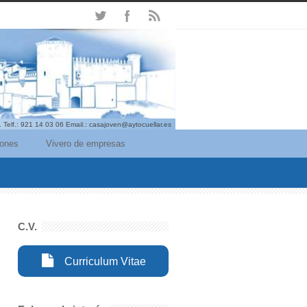
. Telf.: 921 14 03 06 Email.: casajoven@aytocuellar.es
iones
Vivero de empresas
C.V.
Curriculum Vitae