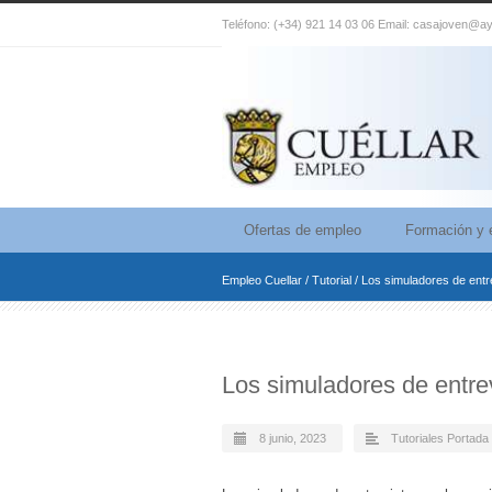
Teléfono: (+34) 921 14 03 06 Email: casajoven@ay
Ofertas de empleo
Formación y 
Empleo Cuellar
/
Tutorial
/
Los simuladores de entre
Los simuladores de entrev
8 junio, 2023
Tutoriales Portada