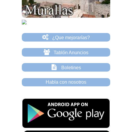
¿Que mejorarías?
Tablón Anuncios
Boletines
Habla con nosotros