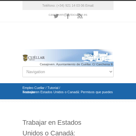
Teléfono: (+34) 921 14 03 06 Email:
casajoven@aytocuellar.es
Casajoven. Ayuntamiento de Cuéllar. C/ Carchena 9.
Cuéllar(Segovia). Telf.: 921 14 03 06 Email.:
casajoven@aytocuellar.es
Empleo Cuellar
/
Tutorial
/
Trabajar en Estados Unidos o Canadá: Permisos que puedes necesitar
Trabajar en Estados
Unidos o Canadá: