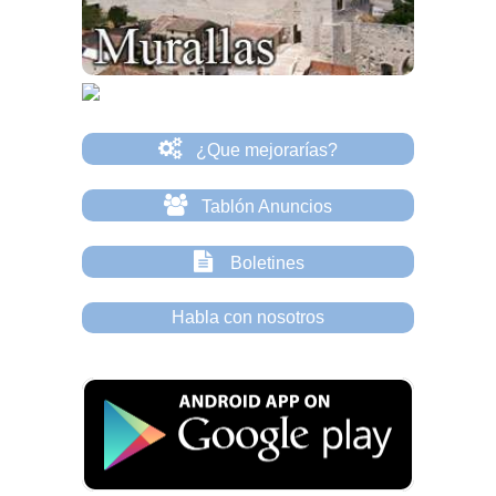
¿Que mejorarías?
Tablón Anuncios
Boletines
Habla con nosotros