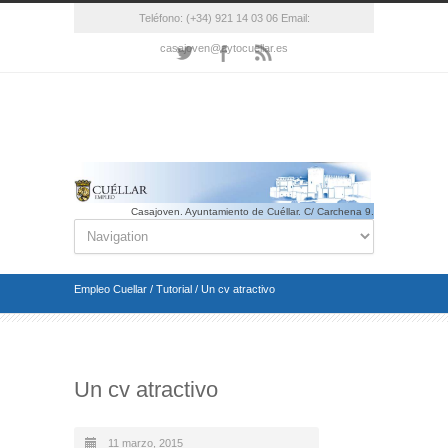
Teléfono: (+34) 921 14 03 06 Email:
casajoven@aytocuellar.es
Casajoven. Ayuntamiento de Cuéllar. C/ Carchena 9.
Cuéllar(Segovia). Telf.: 921 14 03 06 Email.:
casajoven@aytocuellar.es
Empleo Cuellar
/
Tutorial
/
Un cv atractivo
Un cv atractivo
11 marzo, 2015