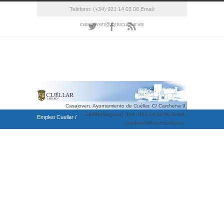
Teléfono: (+34) 921 14 03 06 Email:
casajoven@aytocuellar.es
Casajoven. Ayuntamiento de Cuéllar. C/ Carchena 9.
Cuéllar(Segovia). Telf.: 921 14 03 06 Email.:
Empleo Cuellar
/
casajoven@aytocuellar.es