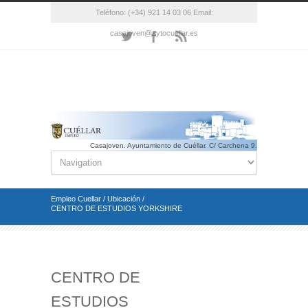
Teléfono: (+34) 921 14 03 06 Email:
casajoven@aytocuellar.es
Casajoven. Ayuntamiento de Cuéllar. C/ Carchena 9.
Cuéllar(Segovia). Telf.: 921 14 03 06 Email.:
casajoven@aytocuellar.es
Empleo Cuellar
/
Ubicación
/
CENTRO DE ESTUDIOS YORKSHIRE
CENTRO DE
ESTUDIOS