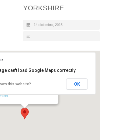
YORKSHIRE
14 diciembre, 2015
age can't load Google Maps correctly.
OK
own this website?
NTRO DE ESTUDIOS YORKSHIRE
/ HUERTAS, nº 4 - Cuéllar
entos